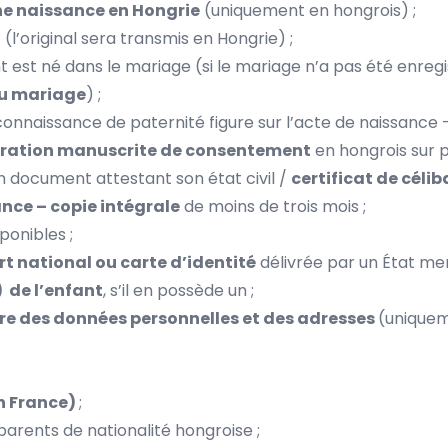
e naissance en Hongrie
(uniquement en hongrois) ;
t
(l’original sera transmis en Hongrie) ;
nt est né dans le mariage (si le mariage n’a pas été enreg
du mariage
) ;
connaissance de paternité figure sur l’acte de naissance 
aration manuscrite de consentement
en hongrois sur p
un document attestant son état civil /
certificat de célib
nce – copie intégrale
de moins de trois mois ;
isponibles ;
rt national ou carte d’identité
délivrée par un État me
) de l’enfant
, s’il en possède un ;
re des données personnelles et des adresses
(uniquem
en France)
;
parents de nationalité hongroise ;