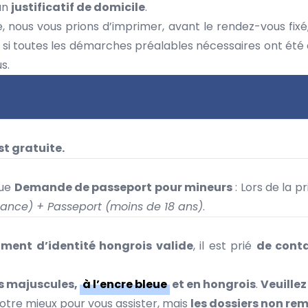
 un
justificatif de domicile
.
 nous vous prions d’imprimer, avant le rendez-vous fixé, 
 si toutes les démarches préalables nécessaires ont été
s.
t gratuite.
que
Demande de passeport pour mineurs
: Lors de la p
ssance) + Passeport (moins de 18 ans)
.
ment d’identité hongrois valide
, il est prié
de conta
es majuscules,
à l’encre bleue
et en hongrois
.
Veuillez
otre mieux pour vous assister, mais
les dossiers non rem