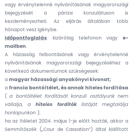
vagy érvénytelenné nyilvánításának magyarországi
bejegyzését a párizsi konzulátuson is
kezdeményezheti. Az eljárás általában több
hónapot vesz igénybe.
Időpontfoglalás
: kizárólag telefonon vagy
e-
mailben
.
A házasság felbontásának vagy érvénytelenné
nyilvánításának magyarországi bejegyzéséhez a
következő dokumentumok szükségesek:
a
magyar házassági anyakönyvi kivonat;
a
francia bontóítélet, és annak hiteles fordítása
(
a bontóítélet fordítását konzuli osztályunk nem
vállalja, a
hiteles fordítók
listáját megtalálja
honlapunkon
);
ha az ítéletet 2004. május 1-je előtt hozták, akkor a
Semmítőszék („Cour de Cassation”) által kiállított