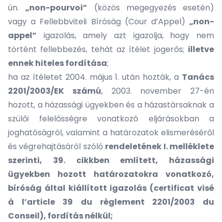
ún.
„non-pourvoi”
(közös megegyezés esetén)
vagy a Fellebbviteli Bíróság (Cour d’Appel)
„non-
appel”
igazolás, amely azt igazolja, hogy nem
történt fellebbezés, tehát az ítélet jogerős;
illetve
ennek hiteles fordítása
;
ha az ítéletet 2004. május 1. után hozták, a
Tanács
2201/2003/EK számú
, 2003. november 27-én
hozott, a házassági ügyekben és a házastársaknak a
szülői felelősségre vonatkozó eljárásokban a
joghatóságról, valamint a határozatok elismeréséről
és végrehajtásáról szóló
rendeletének I. melléklete
szerinti, 39. cikkben említett, házassági
ügyekben hozott határozatokra vonatkozó,
bíróság által kiállított igazolás (certificat visé
à l’article 39 du règlement 2201/2003 du
Conseil), fordítás nélkül;