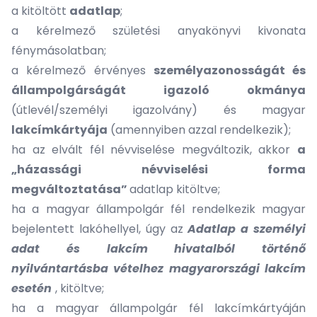
a kitöltött
adatlap
;
a kérelmező születési anyakönyvi kivonata
fénymásolatban;
a kérelmező érvényes
személyazonosságát és
állampolgárságát igazoló okmánya
(útlevél/személyi igazolvány) és magyar
lakcímkártyája
(amennyiben azzal rendelkezik);
ha az elvált fél névviselése megváltozik, akkor
a
„házassági névviselési forma
megváltoztatása”
adatlap kitöltve;
ha a magyar állampolgár fél rendelkezik magyar
bejelentett lakóhellyel, úgy az
Adatlap a személyi
adat és lakcím hivatalból történő
nyilvántartásba vételhez magyarországi lakcím
esetén
, kitöltve;
ha a magyar állampolgár fél lakcímkártyáján