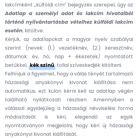
lakcímként „külföldi cím” bejegyzés szerepel, úgy az
Adatlap a személyi adat és lakcím hivatalból
történő nyilvántartásba vételhez külföldi lakcím
esetén
, kitöltve.
Kérjük, az adatlapokat a magyar nyelv szabályai
szerint (nevek: (1.) vezetéknév, (2.) keresztnév,
dátumok: év, hó, nap + ékezetek
)
nyomtatott
betűkkel,
kék színű
tollal szíveskedjék kitölteni.
Felhívjuk a figyelmet, hogy a válás tényét tartalmazó
házassági anyakönyvi kivonat kiállítása nem
automatikus, ezt külön kérni kell az adatlap végén
található nyilatkozati részben. Amennyiben a
válással egyidejűleg a házassági névviselési forma
módosítását is kéri, elegendő az egyik
nyomtatványon megjelölni, hogy kéri új házassági
anyakönyvi kivonat kiállítását.