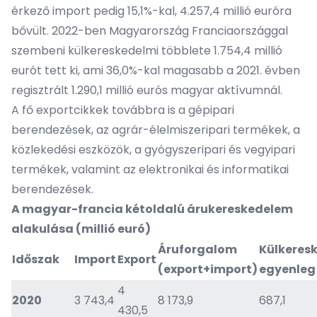
érkező import pedig 15,1%-kal, 4.257,4 millió euróra
bővült. 2022-ben Magyarország Franciaországgal
szembeni külkereskedelmi többlete 1.754,4 millió
eurót tett ki, ami 36,0%-kal magasabb a 2021. évben
regisztrált 1.290,1 millió eurós magyar aktívumnál.
A fő exportcikkek továbbra is a gépipari
berendezések, az agrár-élelmiszeripari termékek, a
közlekedési eszközök, a gyógyszeripari és vegyipari
termékek, valamint az elektronikai és informatikai
berendezések.
A magyar-francia kétoldalú árukereskedelem
alakulása (millió euró)
Áruforgalom
Külkeres
Időszak
Import
Export
(export+import)
egyenleg
4
2020
3 743,4
8 173,9
687,1
430,5