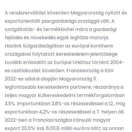
A rendszerváltást követően Magyarország nyitott és
exportorientált piacgazdaságú országgá vált. A
szolgáltatás- és termékkivitel mára a gazdasági
fejlődés és növekedés egyik legfőbb motorja.
Hazánk külgazdaságában az európai kontinens
országaival folytatott kereskedelem jelentősége
tovább erősödött az Európai Unióhoz történt 2004-
es csatlakozást követően. Franciaország a KSH
2022-es adatai alapján Magyarország 11.
legfontosabb kereskedelmi partnere; részaránya a
teljes magyar külkereskedelmi termékforgalomban
3,5%. Importunkban 2,8%-os részesedéssel a 12., míg
exportunkban 4,2%-os részesedéssel a 7. helyen áll.
2022-ben a Franciaországba irányuló magyar
export 20,5%-kal, 6.011,8 millió euróra nőtt, az onnan