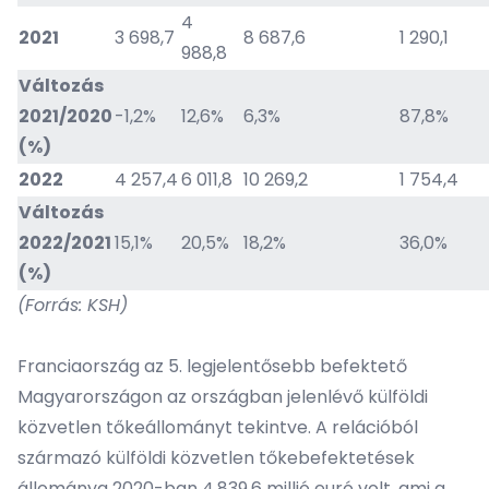
4
2021
3 698,7
8 687,6
1 290,1
988,8
Változás
2021/2020
-1,2%
12,6%
6,3%
87,8%
(%)
2022
4 257,4
6 011,8
10 269,2
1 754,4
Változás
2022/2021
15,1%
20,5%
18,2%
36,0%
(%)
(Forrás: KSH)
Franciaország az 5. legjelentősebb befektető
Magyarországon az országban jelenlévő külföldi
közvetlen tőkeállományt tekintve. A relációból
származó külföldi közvetlen tőkebefektetések
állománya 2020-ban 4.839,6 millió euró volt, ami a