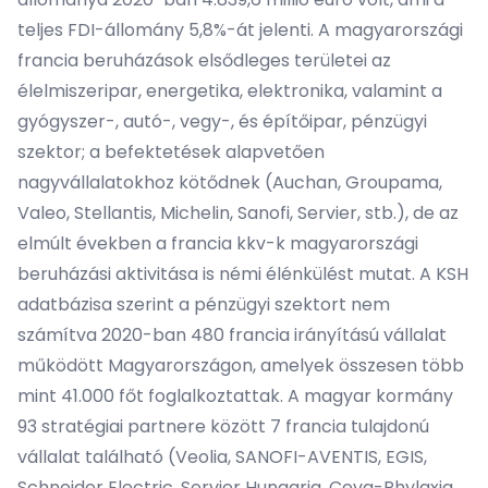
teljes FDI-állomány 5,8%-át jelenti. A magyarországi
francia beruházások elsődleges területei az
élelmiszeripar, energetika, elektronika, valamint a
gyógyszer-, autó-, vegy-, és építőipar, pénzügyi
szektor; a befektetések alapvetően
nagyvállalatokhoz kötődnek (Auchan, Groupama,
Valeo, Stellantis, Michelin, Sanofi, Servier, stb.), de az
elmúlt években a francia kkv-k magyarországi
beruházási aktivitása is némi élénkülést mutat. A KSH
adatbázisa szerint a pénzügyi szektort nem
számítva 2020-ban 480 francia irányítású vállalat
működött Magyarországon, amelyek összesen több
mint 41.000 főt foglalkoztattak. A magyar kormány
93 stratégiai partnere között 7 francia tulajdonú
vállalat található (Veolia, SANOFI-AVENTIS, EGIS,
Schneider Electric, Servier Hungaria, Ceva-Phylaxia,