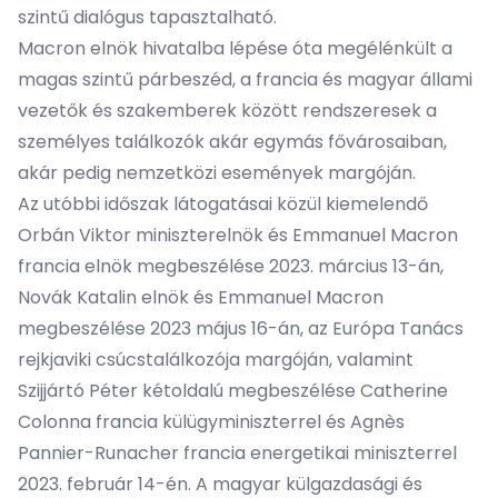
szintű dialógus tapasztalható.
Macron elnök hivatalba lépése óta megélénkült a
magas szintű párbeszéd, a francia és magyar állami
vezetők és szakemberek között rendszeresek a
személyes találkozók akár egymás fővárosaiban,
akár pedig nemzetközi események margóján.
Az utóbbi időszak látogatásai közül kiemelendő
Orbán Viktor miniszterelnök és Emmanuel Macron
francia elnök megbeszélése 2023. március 13-án,
Novák Katalin elnök és Emmanuel Macron
megbeszélése 2023 május 16-án, az Európa Tanács
rejkjaviki csúcstalálkozója margóján, valamint
Szijjártó Péter kétoldalú megbeszélése Catherine
Colonna francia külügyminiszterrel és Agnès
Pannier-Runacher francia energetikai miniszterrel
2023. február 14-én. A magyar külgazdasági és