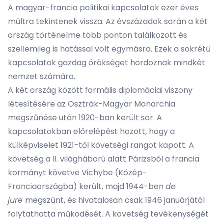
A magyar-francia politikai kapcsolatok ezer éves
múltra tekintenek vissza. Az évszázadok során a két
ország történelme több ponton találkozott és
szellemileg is hatással volt egymásra. Ezek a sokrétű
kapcsolatok gazdag örökséget hordoznak mindkét
nemzet számára.
A két ország között formális diplomáciai viszony
létesítésére az Osztrák-Magyar Monarchia
megszűnése után 1920-ban került sor. A
kapcsolatokban előrelépést hozott, hogy a
külképviselet 1921-től követségi rangot kapott. A
követség a II. világháború alatt Párizsból a francia
kormányt követve Vichybe (Közép-
Franciaországba) került, majd 1944-ben
de
jure
megszűnt, és hivatalosan csak 1946 januárjától
folytathatta működését. A követség tevékenységét