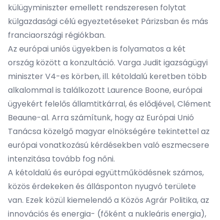
külügyminiszter emellett rendszeresen folytat
külgazdasági célú egyeztetéseket Párizsban és más
franciaországi régiókban.
Az európai uniós ügyekben is folyamatos a két
ország között a konzultáció. Varga Judit igazságügyi
miniszter V4-es körben, ill. kétoldalú keretben több
alkalommal is találkozott Laurence Boone, európai
ügyekért felelős államtitkárral, és elődjével, Clément
Beaune-al. Arra számítunk, hogy az Európai Unió
Tanácsa közelgő magyar elnökségére tekintettel az
európai vonatkozású kérdésekben való eszmecsere
intenzitása tovább fog nőni.
A kétoldalú és európai együttműködésnek számos,
közös érdekeken és állásponton nyugvó területe
van. Ezek közül kiemelendő a Közös Agrár Politika, az
innovációs és energia- (főként a nukleáris energia),