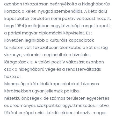
azonban fokozatosan beárnyékolta a hidegháborús
korszak, a kelet-nyugati szembenállás. A kétoldalú
kapcsolatok területén némi pozitív változást hozott,
hogy 1964 januárjában nagykövetségi rangot kapott
a párizsi magyar diplomáciai képviselet. Ezt
követően leginkább a kulturális kapcsolatok
területén vált fokozatosan élénkebbé a két ország
viszonya, valamint megindultak a hivatalos
látogatások is. A valódi pozitív változást azonban
csak a hidegháború vége és a rendszerváltozás
hozta el.
Manapság a kétoldalú kapcsolatokat bizonyos
kérdésekben ugyan jellemzik politikai
nézetkülönbségek, de számos területen egyetértés
és eredményes szakpolitikai együttműködés, illetve
főként európai uniós kérdésekben intenzív, magas