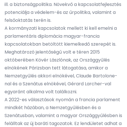
ill. a biztonságpolitika. Növekvő a kapcsolatfejlesztés
potenciálja a védelem-és az űrpolitika, valamint a
felsőoktatás terén is.
A kormányzati kapcsolatok mellett ki kell emelni a
parlamentáris diplomácia magyar-francia
kapcsolatokban betöltött kiemelkedő szerepét is.
Meghatározó jelentőségű volt e téren 2015
októberében Kövér Lászlónak, az Országgyűlés
elnökének Párizsban tett látogatása, amikor a
Nemzetgyűlés akkori elnökével, Claude Bartolone-
nal és a Szenátus elnökével, Gérard Larcher-val
egyaránt alkalma volt találkozni.
A 2022-es választások nyomán a francia parlament
mindkét házában, a Nemzetgyűlésben és a
Szenátusban, valamint a magyar Országgyűlésben is
felálltak az új baráti tagozatok. Ez lendületet adhat a